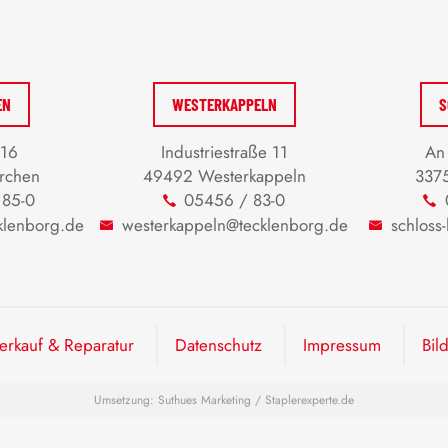
EN
WESTERKAPPELN
S
 16
Industriestraße 11
An 
rchen
49492 Westerkappeln
3375
 85-0
05456 / 83-0
klenborg.de
westerkappeln@tecklenborg.de
schloss
rkauf & Reparatur
Datenschutz
Impressum
Bil
Umsetzung:
Suthues Marketing
/
Staplerexperte.de