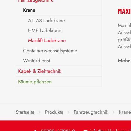
MAXI
Krane
ATLAS Ladekrane
Maxili
HMF Ladekrane
Aussc
größt
Maxilift Ladekrane
Aussc
Containerwechselsysteme
Winterdienst
Mehr 
Kabel- & Ziehtechnik
Bäume pflanzen
Startseite
Produkte
Fahrzeugtechnik
Krane