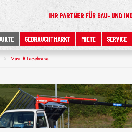
IHR PARTNER FÜR
BAU- UND IN
DUKTE
GEBRAUCHTMARKT
MIETE
SERVICE
Maxilift Ladekrane