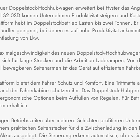
euer Doppelstock-Hochhubwagen erweitert bei Hyster das Ange
l S2.0SD können Unternehmen Produktivität steigern und K
attform hebt im Doppelstockbetrieb Lasten bis zwei Tonnen. Er 
ndler geeignet, bei denen es auf hohe Produktivität ankommt.
ntladung von Lkw.
aximalgeschwindigkeit des neuen Doppelstock-Hochhubwagens 
t sich für lange Strecken und die Arbeit an Laderampen. Von 
l bewegbaren Seitenarmen ist das Gerät auf effizienten Fahrbe
attform bietet dem Fahrer Schutz und Komfort. Eine Trittmatte
and der Fahrerkabine schützen ihn. Das Doppelstock-Hubgerü
t ergonomische Optionen beim Auffüllen von Regalen. Für Betr
orm erhältlich.
ngen Betriebszeiten über mehrere Schichten profitieren Untern
nem praktischen Seitenstecker für die Zwischenladung in den Pa
Akkus ausgelegt. Die Steuerung erkennt automatisch, ob es sic