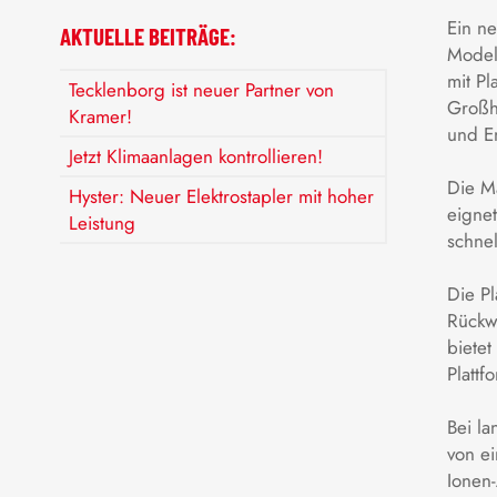
Ein n
AKTUELLE BEITRÄGE:
Model
mit Pl
Tecklenborg ist neuer Partner von
Großhä
Kramer!
und E
Jetzt Klimaanlagen kontrollieren!
Die M
Hyster: Neuer Elektrostapler mit hoher
eigne
Leistung
schnel
Die Pl
Rückw
biete
Plattf
Bei la
von ei
Ionen-