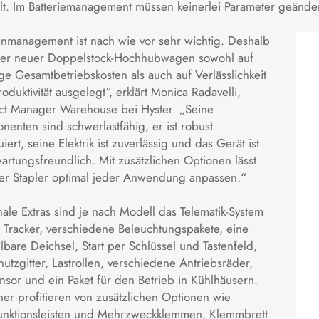
lt. Im Batteriemanagement müssen keinerlei Parameter geände
enmanagement ist nach wie vor sehr wichtig. Deshalb
nser neuer Doppelstock-Hochhubwagen sowohl auf
ge Gesamtbetriebskosten als auch auf Verlässlichkeit
oduktivität ausgelegt“, erklärt Monica Radavelli,
ct Manager Warehouse bei Hyster. „Seine
enten sind schwerlastfähig, er ist robust
uiert, seine Elektrik ist zuverlässig und das Gerät ist
artungsfreundlich. Mit zusätzlichen Optionen lässt
der Stapler optimal jeder Anwendung anpassen.“
ale Extras sind je nach Modell das Telematik-System
 Tracker, verschiedene Beleuchtungspakete, eine
llbare Deichsel, Start per Schlüssel und Tastenfeld,
hutzgitter, Lastrollen, verschiedene Antriebsräder,
sor und ein Paket für den Betrieb in Kühlhäusern.
er profitieren von zusätzlichen Optionen wie
funktionsleisten und Mehrzweckklemmen, Klemmbrett