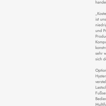
hande
„Kost
ist u
niedri
und Pr
Produ
Kompon
konstr
sehr w
sich 
Option
Hyster
verste
Lastsc
Fußsen
Bedien
Multi