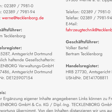
on: 02389 / 7981-0
ax: 02389 / 7981-94
Telefon: 02389 / 7981-0
l:
werne@tecklenborg.de
Telefax: 02389 / 7981-94
E-Mail:
äftsführer:
fahrzeugtechnik@tecklen
am Tecklenborg
Geschäftsführer:
lsregister:
Volker Bartel
5287, Amtsgericht Dortmund
Bertram Tecklenborg
lich haftende Gesellschafterin:
LENBORG Verwaltungs-GmbH
Handelsregister:
7486, Amtsgericht Dortmund
HRB 27730, Amtsgericht
dNr. DE125907154
USt-IdNr. DE141708811
is:
ur Ergänzung eigener Inhalte angegebenen Links können zu Fre
ENBORG GmbH & Co. KG / Dipl.-Ing. TECKLENBORG GmbH
wortung übernimmt. Von den Inhalten distanzieren wir uns aus