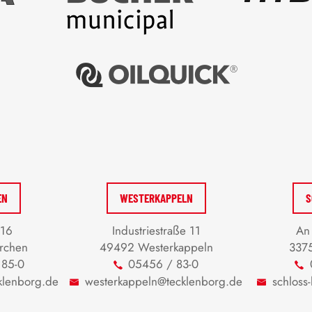
EN
WESTERKAPPELN
S
 16
Industriestraße 11
An 
rchen
49492 Westerkappeln
3375
 85-0
05456 / 83-0
klenborg.de
westerkappeln@tecklenborg.de
schloss