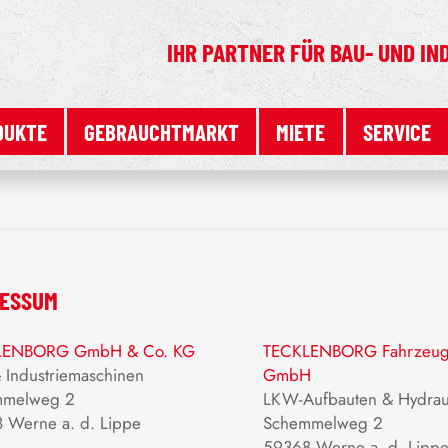
IHR PARTNER FÜR
BAU- UND IN
DUKTE
GEBRAUCHTMARKT
MIETE
SERVICE
RESSUM
LENBORG GmbH & Co. KG
TECKLENBORG Fahrzeugt
& Industriemaschinen
GmbH
mmelweg 2
LKW-Aufbauten & Hydrau
 Werne a. d. Lippe
Schemmelweg 2
59368 Werne a. d. Lipp