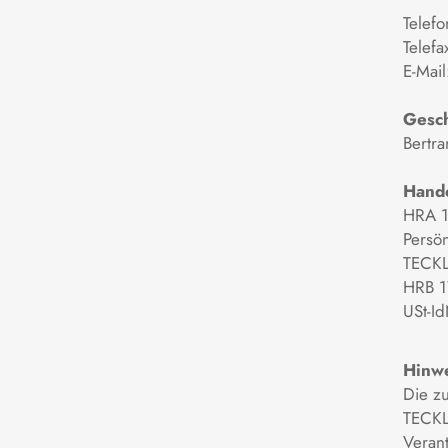
Telef
Telef
E-Mai
Gesch
Bertr
Hande
HRA 1
Persön
TECK
HRB 1
USt-I
Hinwe
Die z
TECKL
Verant