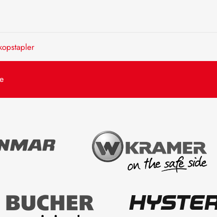
kopstapler
de