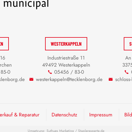
EN
WESTERKAPPELN
S
 16
Industriestraße 11
An 
rchen
49492 Westerkappeln
3375
 85-0
05456 / 83-0
klenborg.de
westerkappeln@tecklenborg.de
schloss
rkauf & Reparatur
Datenschutz
Impressum
Bil
Umsetzung:
Suthues Marketing
/
Staplerexperte.de